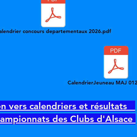
alendrier concours departementaux 2026.pdf
CalendrierJeuneau MAJ 012
n vers calendriers et résultats
ampionnats des Clubs d'Alsace